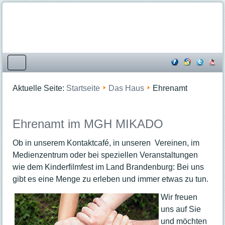
Startseite
Aktuelle Seite:
Startseite
Das Haus
Ehrenamt
Kooperationspartner
Angebote
Ehrenamt im MGH MIKADO
Beratungsangebote
Bildungsangebote
Ob in unserem Kontaktcafé, in unseren Vereinen, im
Dienstleistungen
Medienzentrum oder bei speziellen Veranstaltungen
Mittagessen
wie dem Kinderfilmfest im Land Brandenburg: Bei uns
Freizeit- und Familienangebote
gibt es eine Menge zu erleben und immer etwas zu tun.
Kreativangebote
Wir freuen
Veranstaltungen & Kurse
uns auf Sie
Veranstaltungsübersicht
und möchten