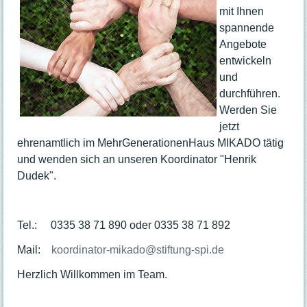
Kursplan
mit Ihnen
Ausstellungen
spannende
Das Haus
Angebote
entwickeln
Leitbild
und
Das MIKADO in "Bild und Ton"
durchführen.
Geschichte
Werden Sie
Akteure
jetzt
Ehrenamt
ehrenamtlich im MehrGenerationenHaus MIKADO tätig
Praktikum
und wenden sich an unseren Koordinator "Henrik
Stellenangebote
Dudek".
Raumvermietung
Galerie
Tel.: 0335 38 71 890 oder 0335 38 71 892
Hausordnung
Entgeltordnung
Mail:
koordinator-mikado@stiftung-spi.de
Kontakt
Herzlich Willkommen im Team.
Ansprechpartner:innen
Öffnungszeiten