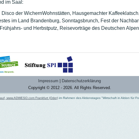
d im Saal:
d Disco der WichernWohnstätten, Hausgemachter Kaffeeklatsch
estes im Land Brandenburg, Sonntagsbrunch, Fest der Nachbar
, Frühjahrs- und Herbstputz, Reisevorträge des Deutschen Alpen
Impressum
|
Datenschutzerklärung
Copyright © 2012 - 2026. All Rights Reserved.
hauf, www.ADWESO.com Frankfurt (Oder)
im Rahmen des Aktionstages "Wirtschaft in Aktion für Fr