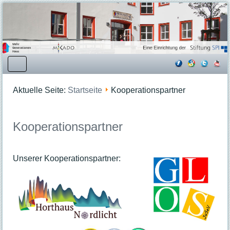
Startseite
Aktuelle Seite:
Startseite
Kooperationspartner
Kooperationspartner
Angebote
Kooperationspartner
Beratungsangebote
Bildungsangebote
Dienstleistungen
Unserer Kooperationspartner:
Mittagessen
Freizeit- und Familienangebote
Kreativangebote
Veranstaltungen & Kurse
Veranstaltungsübersicht