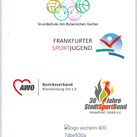
Kursplan
Ausstellungen
Das Haus
Leitbild
.
Das MIKADO in "Bild und Ton"
Geschichte
Akteure
Ehrenamt
Praktikum
Stellenangebote
Raumvermietung
Galerie
Hausordnung
Entgeltordnung
Kontakt
Ansprechpartner:innen
Öffnungszeiten