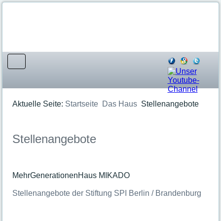
Startseite
Kooperationspartner
Aktuelle Seite:
Startseite
Das Haus
Stellenangebote
Angebote
Beratungsangebote
Bildungsangebote
Stellenangebote
Dienstleistungen
Mittagessen
Freizeit- und Familienangebote
MehrGenerationenHaus MIKADO
Kreativangebote
Stellenangebote der Stiftung SPI Berlin / Brandenburg
Veranstaltungen & Kurse
Veranstaltungsübersicht