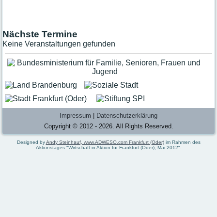
Kursplan
Ausstellungen
Das Haus
Nächste Termine
Keine Veranstaltungen gefunden
Leitbild
Das MIKADO in "Bild und Ton"
Geschichte
Akteure
Ehrenamt
Praktikum
Impressum
|
Datenschutzerklärung
Stellenangebote
Copyright © 2012 - 2026. All Rights Reserved.
Raumvermietung
Designed by
Andy Steinhauf, www.ADWESO.com Frankfurt (Oder)
im Rahmen des
Galerie
Aktionstages "Wirtschaft in Aktion für Frankfurt (Oder), Mai 2012".
Hausordnung
Entgeltordnung
Kontakt
Ansprechpartner:innen
Öffnungszeiten