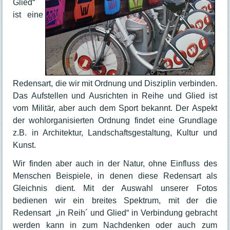
Glied“
Kursplan
ist eine
Ausstellungen
Das Haus
Leitbild
Das MIKADO in "Bild und Ton"
Geschichte
Redensart, die wir mit Ordnung und Disziplin verbinden.
Akteure
Das Aufstellen und Ausrichten in Reihe und Glied ist
Ehrenamt
vom Militär, aber auch dem Sport bekannt. Der Aspekt
Praktikum
der wohlorganisierten Ordnung findet eine Grundlage
Stellenangebote
z.B. in Architektur, Landschaftsgestaltung, Kultur und
Raumvermietung
Kunst.
Galerie
Wir finden aber auch in der Natur, ohne Einfluss des
Hausordnung
Menschen Beispiele, in denen diese Redensart als
Entgeltordnung
Gleichnis dient. Mit der Auswahl unserer Fotos
Kontakt
bedienen wir ein breites Spektrum, mit der die
Ansprechpartner:innen
Redensart „in Reih´ und Glied“ in Verbindung gebracht
werden kann in zum Nachdenken oder auch zum
Öffnungszeiten