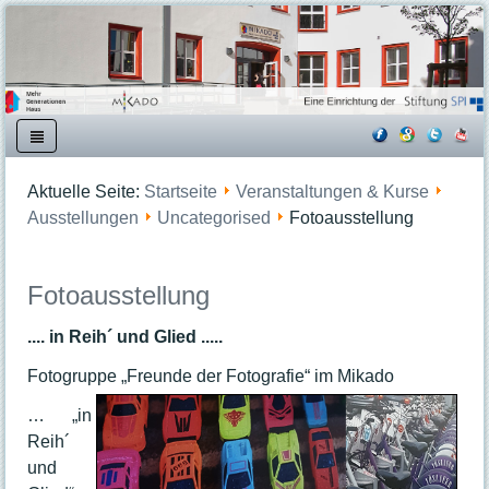
Startseite
Aktuelle Seite:
Startseite
Veranstaltungen & Kurse
Kooperationspartner
Ausstellungen
Uncategorised
Fotoausstellung
Angebote
Beratungsangebote
Fotoausstellung
Bildungsangebote
Dienstleistungen
.... in Reih´ und Glied .....
Mittagessen
Fotogruppe „Freunde der Fotografie“ im Mikado
Freizeit- und Familienangebote
Kreativangebote
… „in
Veranstaltungen & Kurse
Reih´
und
Veranstaltungsübersicht