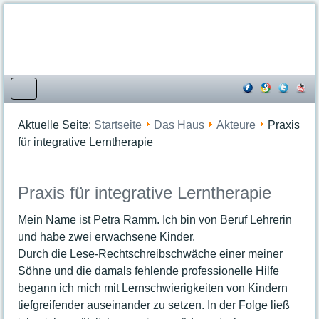
Startseite
Aktuelle Seite:
Startseite
Das Haus
Akteure
Praxis
Kooperationspartner
für integrative Lerntherapie
Angebote
Beratungsangebote
Praxis für integrative Lerntherapie
Bildungsangebote
Dienstleistungen
Mein Name ist Petra Ramm. Ich bin von Beruf Lehrerin
Mittagessen
und habe zwei erwachsene Kinder.
Freizeit- und Familienangebote
Durch die Lese-Rechtschreibschwäche einer meiner
Kreativangebote
Söhne und die damals fehlende professionelle Hilfe
Veranstaltungen & Kurse
begann ich mich mit Lernschwierigkeiten von Kindern
tiefgreifender auseinander zu setzen. In der Folge ließ
Veranstaltungsübersicht