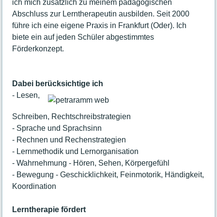
ich mich zusätzlich zu meinem pädagogischen
Kursplan
Abschluss zur Lerntherapeutin ausbilden. Seit 2000
Ausstellungen
führe ich eine eigene Praxis in Frankfurt (Oder). Ich
Das Haus
biete ein auf jeden Schüler abgestimmtes
Leitbild
Förderkonzept.
Das MIKADO in "Bild und Ton"
Geschichte
Akteure
Dabei berücksichtige ich
- Lesen,
Ehrenamt
Praktikum
Schreiben, Rechtschreibstrategien
Stellenangebote
- Sprache und Sprachsinn
Raumvermietung
- Rechnen und Rechenstrategien
Galerie
- Lernmethodik und Lernorganisation
Hausordnung
- Wahrnehmung - Hören, Sehen, Körpergefühl
Entgeltordnung
- Bewegung - Geschicklichkeit, Feinmotorik, Händigkeit,
Kontakt
Koordination
Ansprechpartner:innen
Lerntherapie fördert
Öffnungszeiten