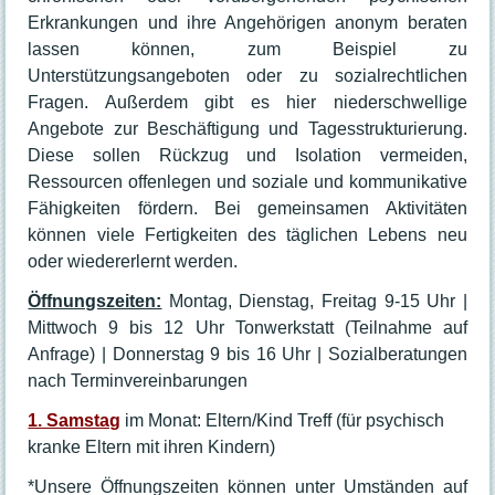
Kursplan
Erkrankungen und ihre Angehörigen anonym beraten
Ausstellungen
lassen können, zum Beispiel zu
Das Haus
Unterstützungsangeboten oder zu sozialrechtlichen
Fragen. Außerdem gibt es hier niederschwellige
Leitbild
Angebote zur Beschäftigung und Tagesstrukturierung.
Das MIKADO in "Bild und Ton"
Diese sollen Rückzug und Isolation vermeiden,
Geschichte
Ressourcen offenlegen und soziale und kommunikative
Akteure
Fähigkeiten fördern. Bei gemeinsamen Aktivitäten
Ehrenamt
können viele Fertigkeiten des täglichen Lebens neu
Praktikum
oder wiedererlernt werden.
Stellenangebote
Öffnungszeiten:
Montag, Dienstag, Freitag 9-15 Uhr |
Raumvermietung
Mittwoch 9 bis 12 Uhr Tonwerkstatt (Teilnahme auf
Galerie
Anfrage) | Donnerstag 9 bis 16 Uhr | Sozialberatungen
Hausordnung
nach Terminvereinbarungen
Entgeltordnung
1. Samstag
im Monat: Eltern/Kind Treff (für psychisch
Kontakt
kranke Eltern mit ihren Kindern)
Ansprechpartner:innen
Öffnungszeiten
*Unsere Öffnungszeiten können unter Umständen auf