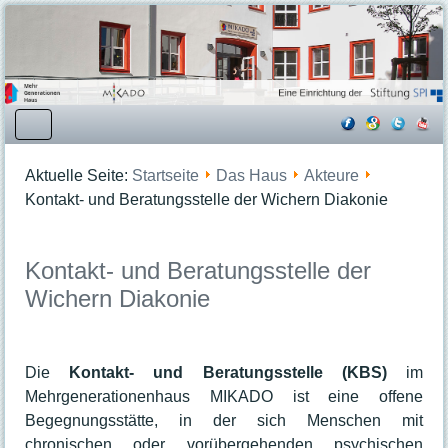
Startseite
Aktuelle Seite:
Startseite
Das Haus
Akteure
Kooperationspartner
Kontakt- und Beratungsstelle der Wichern Diakonie
Angebote
Beratungsangebote
Kontakt- und Beratungsstelle der
Bildungsangebote
Wichern Diakonie
Dienstleistungen
Mittagessen
Freizeit- und Familienangebote
Die
Kontakt- und Beratungsstelle (KBS)
im
Kreativangebote
Mehrgenerationenhaus MIKADO ist eine offene
Veranstaltungen & Kurse
Begegnungsstätte, in der sich Menschen mit
Veranstaltungsübersicht
chronischen oder vorübergehenden psychischen